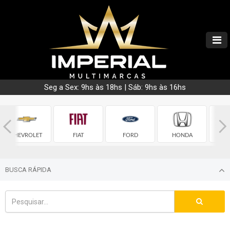
Seg a Sex: 9hs às 18hs | Sáb: 9hs às 16hs
CHEVROLET
FIAT
FORD
HONDA
HY
BUSCA RÁPIDA